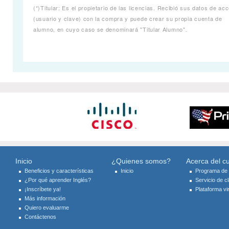
(*)Titular: Es el propietario de las licencias. Recibió sus datos de ac
(usuario y clave) con la compra y puede crear su propia cuenta de
alumno, en cuyo caso se denominará "Titular Alumno".
Inicio
¿Quienes somos?
Acerca del c
Beneficios y características
Inicio
Programa de 
¿Por qué aprender Inglés?
Servicio de c
¡Inscríbete ya!
Plataforma vir
Más información
Quiero evaluarme
Contáctenos